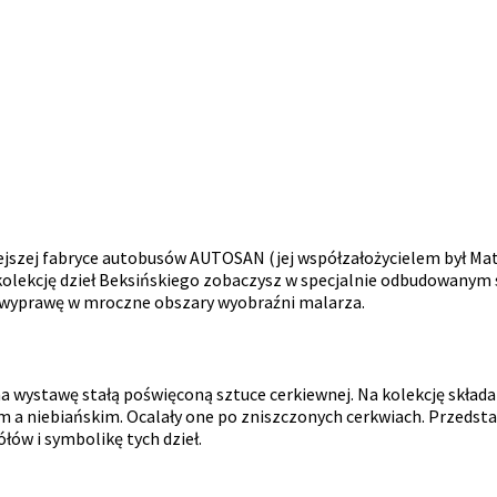
utejszej fabryce autobusów AUTOSAN (jej współzałożycielem był Ma
olekcję dzieł Beksińskiego zobaczysz w specjalnie odbudowanym skr
ącą wyprawę w mroczne obszary wyobraźni malarza.
wystawę stałą poświęconą sztuce cerkiewnej. Na kolekcję składa s
a niebiańskim. Ocalały one po zniszczonych cerkwiach. Przedstawia
łów i symbolikę tych dzieł.