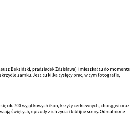
teusz Beksiński, pradziadek Zdzisława) i mieszkał tu do momentu
zydle zamku. Jest tu kilka tysięcy prac, w tym fotografie,
ię ok. 700 wyjątkowych ikon, krzyży cerkiewnych, chorągwi oraz
ją świętych, epizody z ich życia i biblijne sceny. Odrealnione