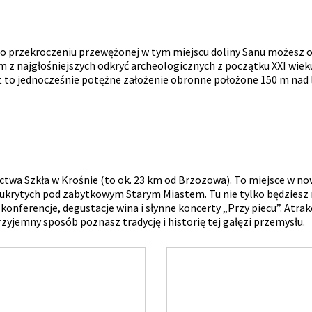
po przekroczeniu przewężonej w tym miejscu doliny Sanu możesz o
 z najgłośniejszych odkryć archeologicznych z początku XXI wiek
 to jednocześnie potężne założenie obronne położone 150 m nad 
ctwa Szkła w Krośnie (to ok. 23 km od Brzozowa). To miejsce w no
ukrytych pod zabytkowym Starym Miastem. Tu nie tylko będziesz
 konferencje, degustacje wina i słynne koncerty „Przy piecu”. Atr
jemny sposób poznasz tradycję i historię tej gałęzi przemysłu.