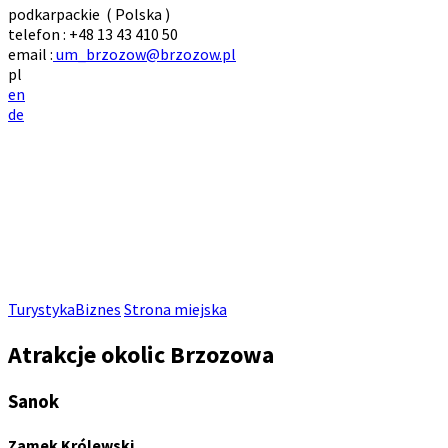
podkarpackie
(
Polska
)
telefon :
+48 13 43 410 50
email :
um_brzozow@brzozow.pl
pl
en
de
Turystyka
Biznes
Strona miejska
Atrakcje okolic Brzozowa
Sanok
Zamek Królewski