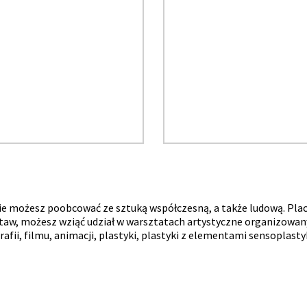
zie możesz poobcować ze sztuką współczesną, a także ludową. Pla
wystaw, możesz wziąć udział w warsztatach artystyczne organizowa
afii, filmu, animacji, plastyki, plastyki z elementami sensoplastyk